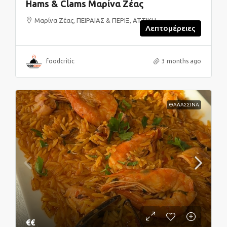
Hams & Clams Μαρίνα Ζέας
Μαρίνα Ζέας, ΠΕΙΡΑΙΑΣ & ΠΕΡΙΞ, ΑΤΤΙΚΗ
Λεπτομέρειες
foodcritic
3 months ago
ΘΑΛΑΣΣΙΝΑ
€€