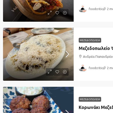
foodcritic
2 m
ΜΕΖΕΔΟΠΩΛΕΙΑ
Μεζεδοπωλείο 
Ανδρέα Παπανδρέο
foodcritic
2 m
ΜΕΖΕΔΟΠΩΛΕΙΑ
Κορωνάκι Μεζεδ