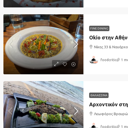
FINE DINING
Okio στην Αθήν
Νίκης 33 & Ναυάρχ
foodcritic
1 m
ΘΑΛΑΣΣΙΝΑ
Αρχοντικόν στη
Λεωφόρος Βραυρών
foodcritic
1 m