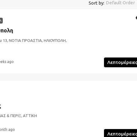
Default Order
Sort by:
Α
ύπολη
υ 13, ΝΟΤΙΑ ΠΡΟΑΣΤΙΑ, ΗΛΙΟΥΠΟΛΗ,
eeks ago
Λεπτομέρειε
ς
ΙΑΣ & ΠΕΡΙΞ, ΑΤΤΙΚΗ
onth ago
Λεπτομέρειε