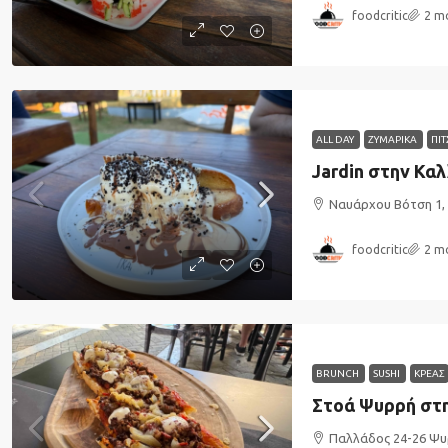
foodcritic
2 m
ALL DAY
ΖΥΜΑΡΙΚΑ
ΠΙΤ
Jardin στην Καλ
Ναυάρχου Βότση 1,
foodcritic
2 m
BRUNCH
SUSHI
ΚΡΕΑΣ
Στοά Ψυρρή στ
Παλλάδος 24-26 Ψυ