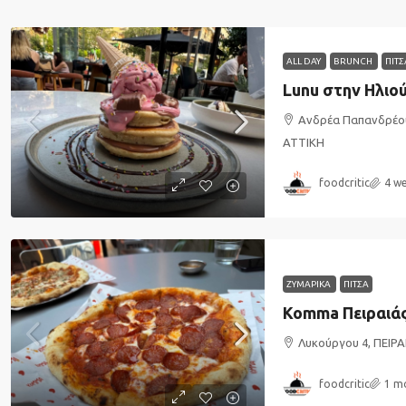
ALL DAY
BRUNCH
ΠΙΤΣ
Lunu στην Ηλιο
Ανδρέα Παπανδρέο
ΑΤΤΙΚΗ
foodcritic
4 w
ΖΥΜΑΡΙΚΑ
ΠΙΤΣΑ
Komma Πειραιά
Λυκούργου 4, ΠΕΙΡΑ
foodcritic
1 m