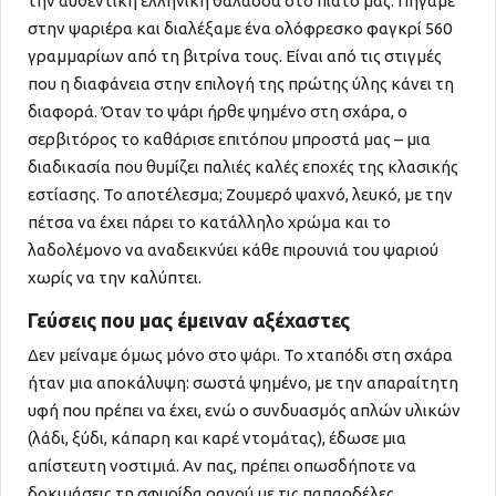
την αυθεντική ελληνική θάλασσα στο πιάτο μας. Πήγαμε
στην ψαριέρα και διαλέξαμε ένα ολόφρεσκο φαγκρί 560
γραμμαρίων από τη βιτρίνα τους. Είναι από τις στιγμές
που η διαφάνεια στην επιλογή της πρώτης ύλης κάνει τη
διαφορά. Όταν το ψάρι ήρθε ψημένο στη σχάρα, ο
σερβιτόρος το καθάρισε επιτόπου μπροστά μας – μια
διαδικασία που θυμίζει παλιές καλές εποχές της κλασικής
εστίασης. Το αποτέλεσμα; Ζουμερό ψαχνό, λευκό, με την
πέτσα να έχει πάρει το κατάλληλο χρώμα και το
λαδολέμονο να αναδεικνύει κάθε πιρουνιά του ψαριού
χωρίς να την καλύπτει.
Γεύσεις που μας έμειναν αξέχαστες
Δεν μείναμε όμως μόνο στο ψάρι. Το χταπόδι στη σχάρα
ήταν μια αποκάλυψη: σωστά ψημένο, με την απαραίτητη
υφή που πρέπει να έχει, ενώ ο συνδυασμός απλών υλικών
(λάδι, ξύδι, κάπαρη και καρέ ντομάτας), έδωσε μια
απίστευτη νοστιμιά. Αν πας, πρέπει οπωσδήποτε να
δοκιμάσεις τη σφυρίδα ραγού με τις παπαρδέλες.