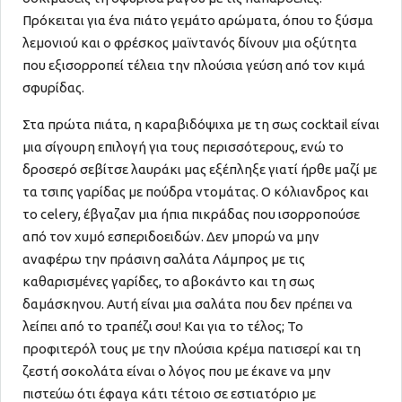
Πρόκειται για ένα πιάτο γεμάτο αρώματα, όπου το ξύσμα
λεμονιού και ο φρέσκος μαϊντανός δίνουν μια οξύτητα
που εξισορροπεί τέλεια την πλούσια γεύση από τον κιμά
σφυρίδας.
Στα πρώτα πιάτα, η καραβιδόψιχα με τη σως cocktail είναι
μια σίγουρη επιλογή για τους περισσότερους, ενώ το
δροσερό σεβίτσε λαυράκι μας εξέπληξε γιατί ήρθε μαζί με
τα τσιπς γαρίδας με πούδρα ντομάτας. Ο κόλιανδρος και
το celery, έβγαζαν μια ήπια πικράδας που ισορροπούσε
από τον χυμό εσπεριδοειδών. Δεν μπορώ να μην
αναφέρω την πράσινη σαλάτα Λάμπρος με τις
καθαρισμένες γαρίδες, το αβοκάντο και τη σως
δαμάσκηνου. Αυτή είναι μια σαλάτα που δεν πρέπει να
λείπει από το τραπέζι σου! Και για το τέλος; Το
προφιτερόλ τους με την πλούσια κρέμα πατισερί και τη
ζεστή σοκολάτα είναι ο λόγος που με έκανε να μην
πιστεύω ότι έφαγα κάτι τέτοιο σε εστιατόριο με