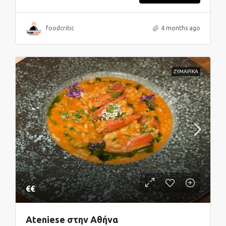
foodcritic
4 months ago
ΖΥΜΑΡΙΚΑ
€€
Ateniese στην Αθήνα