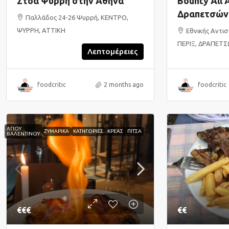
Bounty All 
Στοά Ψυρρή στην Αθήνα
Δραπετσών
Παλλάδος 24-26 Ψυρρή, ΚΕΝΤΡΟ,
ΨΥΡΡΗ, ΑΤΤΙΚΗ
Εθνικής Αντισ
ΠΕΡΙΞ, ΔΡΑΠΕΤΣ
Λεπτομέρειες
foodcritic
2 months ago
foodcritic
ΑΓΙΟΥ
ΖΥΜΑΡΙΚΑ
ΚΑΤΗΓΟΡΙΕΣ
ΚΡΕΑΣ
ΠΙΤΣΑ
ΒΑΛΕΝΤΙΝΟΥ
€€€
€€