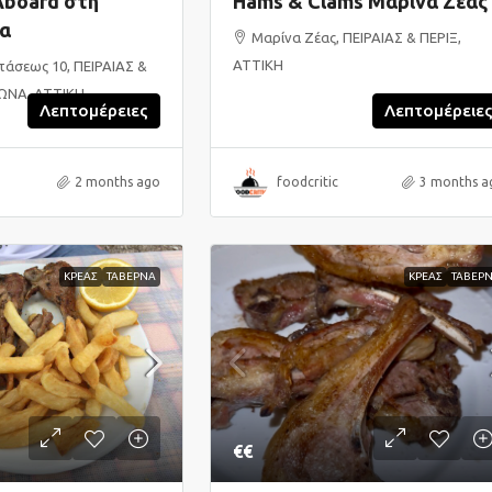
Aboard στη
Hams & Clams Μαρίνα Ζέας
α
Μαρίνα Ζέας, ΠΕΙΡΑΙΑΣ & ΠΕΡΙΞ,
ΑΤΤΙΚΗ
τάσεως 10, ΠΕΙΡΑΙΑΣ &
ΩΝΑ, ΑΤΤΙΚΗ
Λεπτομέρειες
Λεπτομέρειε
2 months ago
foodcritic
3 months a
ΚΡΕΑΣ
ΤΑΒΕΡΝΑ
ΚΡΕΑΣ
ΤΑΒΕΡ
€€