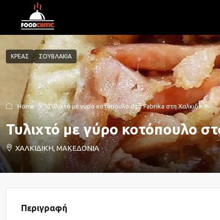
ΚΡΕΑΣ
ΣΟΥΒΛΑΚΙΑ
Home
Τυλιχτό με γύρο κοτόπουλο στο Fabrika στη Χαλκιδική
Τυλιχτό με γύρο κοτόπουλο στ
ΧΑΛΚΙΔΙΚΗ, ΜΑΚΕΔΟΝΙΑ
Περιγραφή