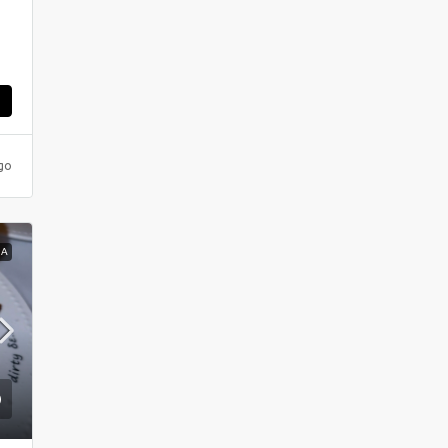
ς
go
ΝΑ