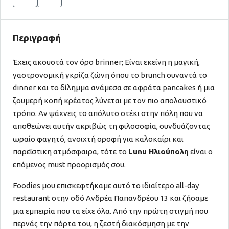
Περιγραφή
Έχεις ακουστά τον όρο brinner; Είναι εκείνη η μαγική,
γαστρονομική γκρίζα ζώνη όπου το brunch συναντά το
dinner και το δίλημμα ανάμεσα σε αφράτα pancakes ή μια
ζουμερή κοπή κρέατος λύνεται με τον πιο απολαυστικό
τρόπο. Αν ψάχνεις το απόλυτο στέκι στην πόλη που να
αποθεώνει αυτήν ακριβώς τη φιλοσοφία, συνδυάζοντας
ωραίο φαγητό, ανοιχτή οροφή για καλοκαίρι και
παρεΐστικη ατμόσφαιρα, τότε το
Lunu Ηλιούπολη
είναι ο
επόμενος must προορισμός σου.
Foodies μου επισκεφτήκαμε αυτό το ιδιαίτερο all-day
restaurant στην οδό Ανδρέα Παπανδρέου 13 και ζήσαμε
μια εμπειρία που τα είχε όλα. Από την πρώτη στιγμή που
περνάς την πόρτα του, η ζεστή διακόσμηση με την