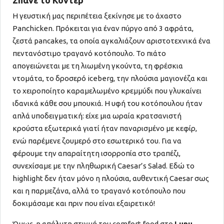
Η γευστική μας περιπέτεια ξεκίνησε με το άχαστο
Panchicken. Πρόκειται για έναν πύργο από 3 αφράτα,
ζεστά pancakes, τα οποία αγκαλιάζουν αριστοτεχνικά ένα
πεντανόστιμο τραγανό κοτόπουλο. Το πιάτο
απογειώνεται με τη λιωμένη γκούντα, τη φρέσκια
ντομάτα, το δροσερό iceberg, την πλούσια μαγιονέζα και
το χειροποίητο καραμελωμένο κρεμμύδι που γλυκαίνει
ιδανικά κάθε σου μπουκιά. Η υφή του κοτόπουλου ήταν
απλά υποδειγματική: είχε μια ωραία κρατσανιστή
κρούστα εξωτερικά γιατί ήταν παναρισμένο με κεφίρ,
ενώ παρέμενε ζουμερό στο εσωτερικό του. Για να
φέρουμε την απαραίτητη ισορροπία στο τραπέζι,
συνεχίσαμε με την πληθωρική Caesar’s Salad. Εδώ το
highlight δεν ήταν μόνο η πλούσια, αυθεντική Caesar σως
και η παρμεζάνα, αλλά το τραγανό κοτόπουλο που
δοκιμάσαμε και πριν που είναι εξαιρετικό!
Όμως, η απόλυτη στιγμή του comfort food στο
Lunu