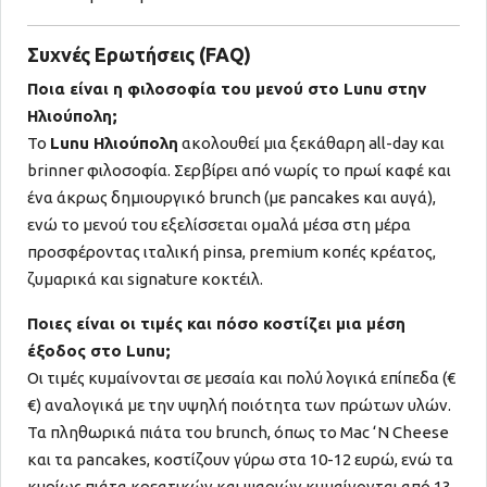
Συχνές Ερωτήσεις (FAQ)
Ποια είναι η φιλοσοφία του μενού στο Lunu στην
Ηλιούπολη;
Το
Lunu Ηλιούπολη
ακολουθεί μια ξεκάθαρη all-day και
brinner φιλοσοφία. Σερβίρει από νωρίς το πρωί καφέ και
ένα άκρως δημιουργικό brunch (με pancakes και αυγά),
ενώ το μενού του εξελίσσεται ομαλά μέσα στη μέρα
προσφέροντας ιταλική pinsa, premium κοπές κρέατος,
ζυμαρικά και signature κοκτέιλ.
Ποιες είναι οι τιμές και πόσο κοστίζει μια μέση
έξοδος στο Lunu;
Οι τιμές κυμαίνονται σε μεσαία και πολύ λογικά επίπεδα (€
€) αναλογικά με την υψηλή ποιότητα των πρώτων υλών.
Τα πληθωρικά πιάτα του brunch, όπως το Mac ‘N Cheese
και τα pancakes, κοστίζουν γύρω στα 10-12 ευρώ, ενώ τα
κυρίως πιάτα κρεατικών και ψαριών κυμαίνονται από 13