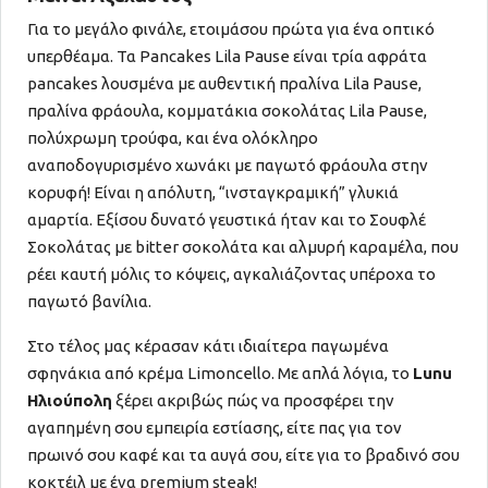
Για το μεγάλο φινάλε, ετοιμάσου πρώτα για ένα οπτικό
υπερθέαμα. Τα Pancakes Lila Pause είναι τρία αφράτα
pancakes λουσμένα με αυθεντική πραλίνα Lila Pause,
πραλίνα φράουλα, κομματάκια σοκολάτας Lila Pause,
πολύχρωμη τρούφα, και ένα ολόκληρο
αναποδογυρισμένο χωνάκι με παγωτό φράουλα στην
κορυφή! Είναι η απόλυτη, “ινσταγκραμική” γλυκιά
αμαρτία. Εξίσου δυνατό γευστικά ήταν και το Σουφλέ
Σοκολάτας με bitter σοκολάτα και αλμυρή καραμέλα, που
ρέει καυτή μόλις το κόψεις, αγκαλιάζοντας υπέροχα το
παγωτό βανίλια.
Στο τέλος μας κέρασαν κάτι ιδιαίτερα παγωμένα
σφηνάκια από κρέμα Limoncello. Με απλά λόγια, το
Lunu
Ηλιούπολη
ξέρει ακριβώς πώς να προσφέρει την
αγαπημένη σου εμπειρία εστίασης, είτε πας για τον
πρωινό σου καφέ και τα αυγά σου, είτε για το βραδινό σου
κοκτέιλ με ένα premium steak!