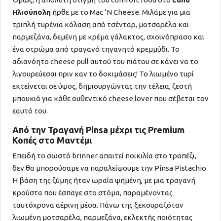
Ηλιούπολη
ήρθε με το Mac ‘N Cheese. Μιλάμε για μια
τριπλή τυρένια κόλαση από τσένταρ, μοτσαρέλα και
παρμεζάνα, δεμένη με κρέμα γάλακτος, σχοινόπρασο και
ένα στρώμα από τραγανό τηγανητό κρεμμύδι. Το
αδιανόητο cheese pull αυτού του πιάτου σε κάνει να το
λιγουρεύεσαι πριν καν το δοκιμάσεις! Το λιωμένο τυρί
εκτείνεται σε ύψος, δημιουργώντας την τέλεια, ζεστή
μπουκιά για κάθε αυθεντικό cheese lover που σέβεται τον
εαυτό του.
Από την Τραγανή Pinsa μέχρι τις Premium
Κοπές στο Μαντέμι
Επειδή το σωστό brinner απαιτεί ποικιλία στο τραπέζι,
δεν θα μπορούσαμε να παραλείψουμε την Pinsa Pistachio.
Η βάση της ζύμης ήταν ωραία ψημένη, με μια τραγανή
κρούστα που έσπαγε στο στόμα, παραμένοντας
ταυτόχρονα αέρινη μέσα. Πάνω της ξεκουραζόταν
λιωμένη μοτσαρέλα, παρμεζάνα, εκλεκτής ποιότητας