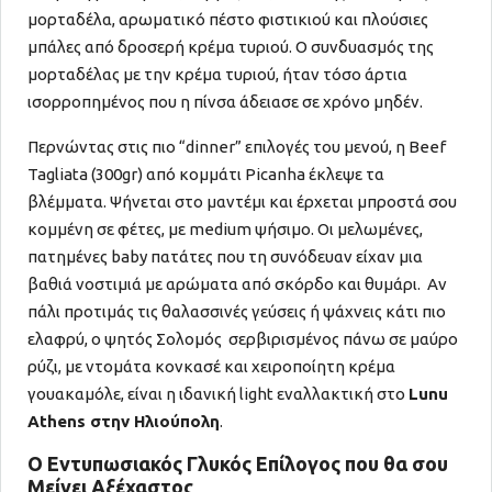
μορταδέλα, αρωματικό πέστο φιστικιού και πλούσιες
μπάλες από δροσερή κρέμα τυριού. Ο συνδυασμός της
μορταδέλας με την κρέμα τυριού, ήταν τόσο άρτια
ισορροπημένος που η πίνσα άδειασε σε χρόνο μηδέν.
Περνώντας στις πιο “dinner” επιλογές του μενού, η Beef
Tagliata (300gr) από κομμάτι Picanha έκλεψε τα
βλέμματα. Ψήνεται στο μαντέμι και έρχεται μπροστά σου
κομμένη σε φέτες, με medium ψήσιμο. Οι μελωμένες,
πατημένες baby πατάτες που τη συνόδευαν είχαν μια
βαθιά νοστιμιά με αρώματα από σκόρδο και θυμάρι. Αν
πάλι προτιμάς τις θαλασσινές γεύσεις ή ψάχνεις κάτι πιο
ελαφρύ, ο ψητός Σολομός σερβιρισμένος πάνω σε μαύρο
ρύζι, με ντομάτα κονκασέ και χειροποίητη κρέμα
γουακαμόλε, είναι η ιδανική light εναλλακτική στο
Lunu
Athens στην Ηλιούπολη
.
Ο Εντυπωσιακός Γλυκός Επίλογος που θα σου
Μείνει Αξέχαστος