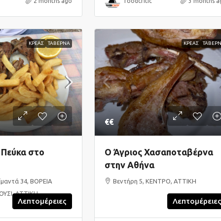
2 months ago
foodcritic
3 months a
ΚΡΕΑΣ
ΤΑΒΕΡΝΑ
ΚΡΕΑΣ
ΤΑΒΕΡ
€€
 Πεύκα στο
O Άγριος Χασαποταβέρνα
στην Αθήνα
ϊμαντά 34, ΒΟΡΕΙΑ
Βεντήρη 5, ΚΕΝΤΡΟ, ΑΤΤΙΚΗ
ΥΣΙ, ΑΤΤΙΚΗ
Λεπτομέρειες
Λεπτομέρειε