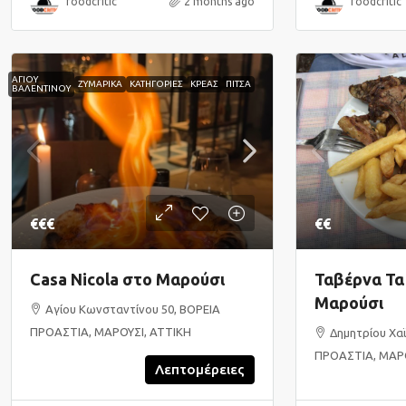
foodcritic
2 months ago
foodcritic
ΑΓΙΟΥ
ΖΥΜΑΡΙΚΑ
ΚΑΤΗΓΟΡΙΕΣ
ΚΡΕΑΣ
ΠΙΤΣΑ
ΒΑΛΕΝΤΙΝΟΥ
€€€
€€
Casa Nicola στο Μαρούσι
Ταβέρνα Τα
Μαρούσι
Αγίου Κωνσταντίνου 50, ΒΟΡΕΙΑ
ΠΡΟΑΣΤΙΑ, ΜΑΡΟΥΣΙ, ΑΤΤΙΚΗ
Δημητρίου Χα
ΠΡΟΑΣΤΙΑ, ΜΑΡΟ
Λεπτομέρειες