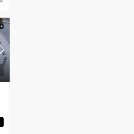
go
ΝΑ
ς