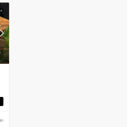
ΝΑ
ς
go