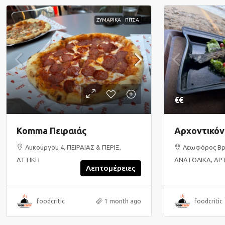
ΖΥΜΑΡΙΚΑ
ΠΙΤΣΑ
€€
Komma Πειραιάς
Αρχοντικόν
Λυκούργου 4, ΠΕΙΡΑΙΑΣ & ΠΕΡΙΞ,
Λεωφόρος Βρ
ΑΤΤΙΚΗ
ΑΝΑΤΟΛΙΚΑ, ΑΡΤ
Λεπτομέρειες
foodcritic
1 month ago
foodcritic