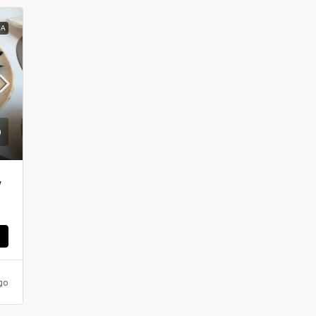
ΝΑ
ν
ς
go