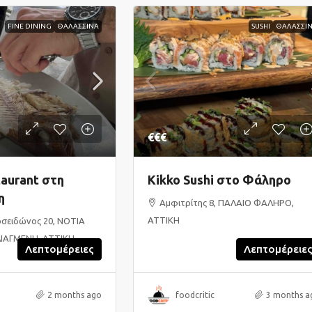
FINE DINING
ΘΑΛΑΣΣΙΝΑ
SUSHI
ΘΑΛΑΣΣΙ
€€€
aurant στη
Kikko Sushi στο Φάληρο
η
Αμφιτρίτης 8, ΠΑΛΑΙΟ ΦΑΛΗΡΟ,
ΑΤΤΙΚΗ
σειδώνος 20, ΝΟΤΙΑ
ΙΑΓΜΕΝΗ, ΑΤΤΙΚΗ
Λεπτομέρειες
Λεπτομέρειε
2 months ago
foodcritic
3 months a