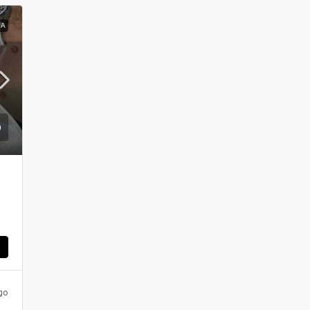
ΝΑ
ς
go