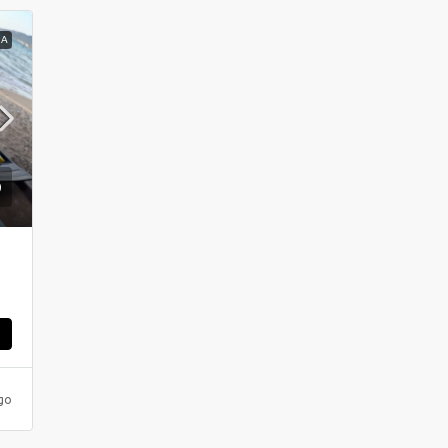
ΝΑ
ς
go