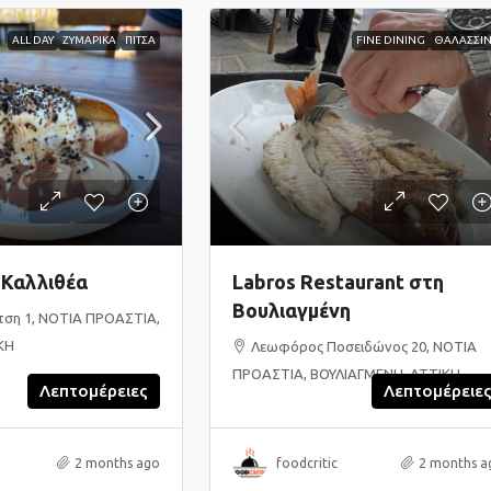
ALL DAY
ΖΥΜΑΡΙΚΑ
ΠΙΤΣΑ
FINE DINING
ΘΑΛΑΣΣΙ
 Καλλιθέα
Labros Restaurant στη
Βουλιαγμένη
ση 1, ΝΟΤΙΑ ΠΡΟΑΣΤΙΑ,
ΚΗ
Λεωφόρος Ποσειδώνος 20, ΝΟΤΙΑ
ΠΡΟΑΣΤΙΑ, ΒΟΥΛΙΑΓΜΕΝΗ, ΑΤΤΙΚΗ
Λεπτομέρειες
Λεπτομέρειε
2 months ago
foodcritic
2 months a