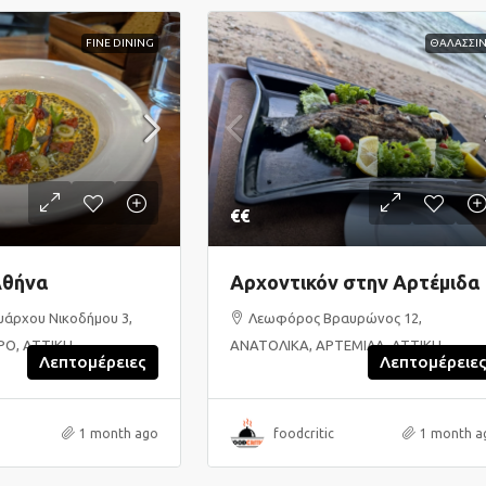
FINE DINING
ΘΑΛΑΣΣΙ
€€
Αθήνα
Αρχοντικόν στην Αρτέμιδα
υάρχου Νικοδήμου 3,
Λεωφόρος Βραυρώνος 12,
ΡΟ, ΑΤΤΙΚΗ
ΑΝΑΤΟΛΙΚΑ, ΑΡΤΕΜΙΔΑ, ΑΤΤΙΚΗ
Λεπτομέρειες
Λεπτομέρειε
1 month ago
foodcritic
1 month a