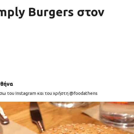
mply Burgers στον
Αθήνα
έσω του Instagram και του χρήστη @foodathens