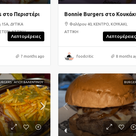
s στο Περιστέρι
Bonnie Burgers στο Κουκάκ
η 15Α, ΔΥΤΙΚΑ
Φαλήρου 40, ΚΕΝΤΡΟ, ΚΟΥΚΑΚΙ,
ΣΤΕΡΙ, ΑΤΤΙΚΗ
ΑΤΤΙΚΗ
Λεπτομέρειες
Λεπτομέρειε
7 months ago
foodcritic
8 months a
URGERS
ΑΓΙΟΥ ΒΑΛΕΝΤΙΝΟΥ
BURGE
€