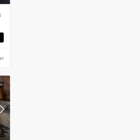
ι
ς
go
RS