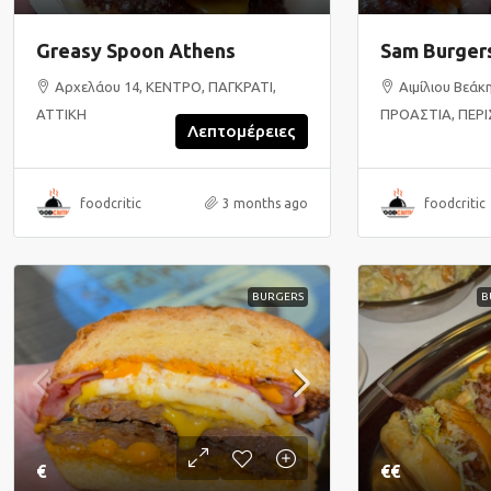
Greasy Spoon Athens
Sam Burger
Αρχελάου 14, ΚΕΝΤΡΟ, ΠΑΓΚΡΑΤΙ,
Αιμίλιου Βεάκ
ΑΤΤΙΚΗ
ΠΡΟΑΣΤΙΑ, ΠΕΡΙ
Λεπτομέρειες
foodcritic
3 months ago
foodcritic
BURGERS
B
€
€€