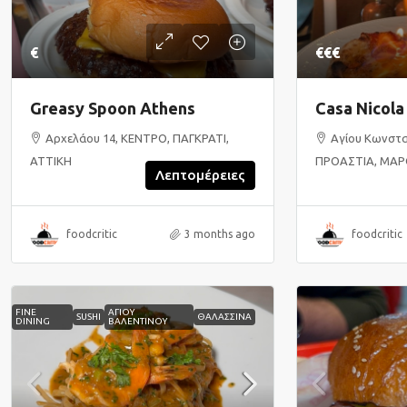
€
€€€
Greasy Spoon Athens
Casa Nicol
Αρχελάου 14, ΚΕΝΤΡΟ, ΠΑΓΚΡΑΤΙ,
Αγίου Κωνστα
ΑΤΤΙΚΗ
ΠΡΟΑΣΤΙΑ, ΜΑΡΟ
Λεπτομέρειες
foodcritic
3 months ago
foodcritic
FINE
ΑΓΙΟΥ
SUSHI
ΘΑΛΑΣΣΙΝΑ
DINING
ΒΑΛΕΝΤΙΝΟΥ