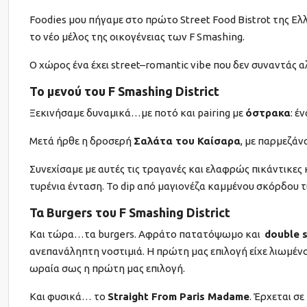
Foodies μου πήγαμε στο πρώτο Street Food Bistrot της Ελ
το νέο μέλος της οικογένειας των F Smashing.
Ο χώρος ένα έχει street–romantic vibe που δεν συναντάς α
Το μενού του F Smashing District
Ξεκινήσαμε δυναμικά…με ποτό και pairing με
όστρακα
: έ
Μετά ήρθε η δροσερή
Σαλάτα του Καίσαρα
, με παρμεζά
Συνεχίσαμε με αυτές τις τραγανές και ελαφρώς πικάντικες κ
τυρένια ένταση. Το dip από μαγιονέζα καμμένου σκόρδου τι
Τα Burgers του F Smashing District
Και τώρα…τα burgers. Αφράτο πατατόψωμο και
double 
ανεπανάληπτη νοστιμιά. Η πρώτη μας επιλογή είχε λιωμένο
ωραία σως η πρώτη μας επιλογή.
Και φυσικά… το
Straight From Paris Madame
. Έρχεται σ