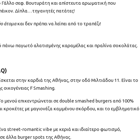
πό Γάλλο σεφ. Βουτυράτη και απίστευτα αρωματική που
 μπέικον. Δίπλα…τηγανητές πατάτες!
ύο άτομα
και δεν πρέπει να λείπει από το τραπέζι!
 από πάνω παγωτό αλατισμένης καραμέλας και πραλίνα σοκολάτας.
AQ)
σκεται στην καρδιά της Αθήνας, στην οδό Μιλτιάδου 11. Είναι το
ς οικογένειας F Smashing.
ο μενού επικεντρώνεται σε double smashed burgers από 100%
αι κροκέτες με μαγιονέζα καμμένου σκόρδου, και το εμβληματικό
να street-romantic vibe με κεριά και ιδιαίτερο φωτισμό,
ε άλλα burger spots της Αθήνας.