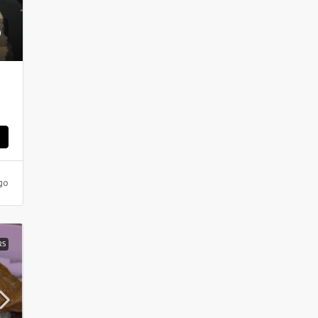
ς
go
RS