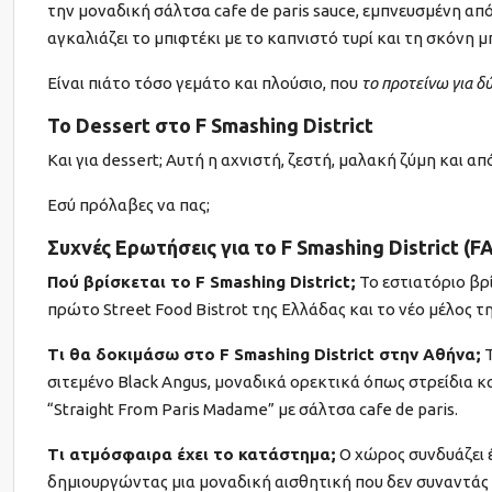
την μοναδική σάλτσα cafe de paris sauce, εμπνευσμένη α
αγκαλιάζει το μπιφτέκι με το καπνιστό τυρί και τη σκόνη
Είναι πιάτο τόσο γεμάτο και πλούσιο, που
το προτείνω για δ
Το Dessert στο F Smashing District
Και για dessert; Αυτή η αχνιστή, ζεστή, μαλακή ζύμη και
Εσύ πρόλαβες να πας;
Συχνές Ερωτήσεις για το F Smashing District (F
Πού βρίσκεται το F Smashing District;
Το εστιατόριο βρί
πρώτο Street Food Bistrot της Ελλάδας και το νέο μέλος τη
Τι θα δοκιμάσω στο F Smashing District στην Αθήνα;
Τ
σιτεμένο Black Angus, μοναδικά ορεκτικά όπως στρείδια κ
“Straight From Paris Madame” με σάλτσα cafe de paris.
Τι ατμόσφαιρα έχει το κατάστημα;
Ο χώρος συνδυάζει έ
δημιουργώντας μια μοναδική αισθητική που δεν συναντάς σ