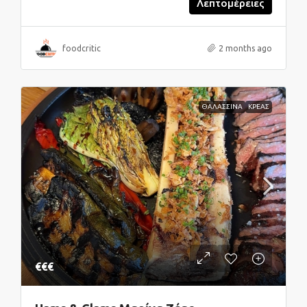
Λεπτομέρειες
foodcritic
2 months ago
ΘΑΛΑΣΣΙΝΑ
ΚΡΕΑΣ
€€€