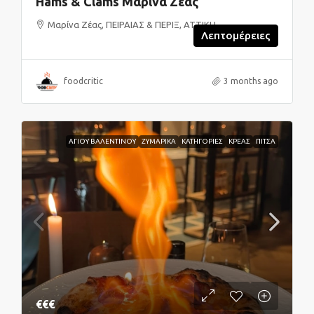
Hams & Clams Μαρίνα Ζέας
Μαρίνα Ζέας, ΠΕΙΡΑΙΑΣ & ΠΕΡΙΞ, ΑΤΤΙΚΗ
Λεπτομέρειες
foodcritic
3 months ago
ΑΓΙΟΥ ΒΑΛΕΝΤΙΝΟΥ
ΖΥΜΑΡΙΚΑ
ΚΑΤΗΓΟΡΙΕΣ
ΚΡΕΑΣ
ΠΙΤΣΑ
€€€