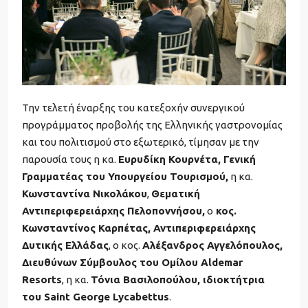
Την τελετή έναρξης του κατεξοχήν συνεργικού
προγράμματος προβολής της Ελληνικής γαστρονομίας
και του πολιτισμού στο εξωτερικό, τίμησαν με την
παρουσία τους η κα.
Ευρυδίκη Κουρνέτα, Γενική
Γραμματέας του Υπουργείου Τουρισμού,
η κα.
Κωνσταντίνα Νικολάκου
,
Θεματική
Αντιπεριφερειάρχης Πελοποννήσου,
ο
κος.
Κωνσταντίνος Καρπέτας, Αντιπεριφερειάρχης
Δυτικής Ελλάδας
, ο κος.
Αλέξανδρος Αγγελόπουλος,
Διευθύνων Σύμβουλος του Ομίλου Aldemar
Resorts
, η κα.
Τόνια Βασιλοπούλου, ιδιοκτήτρια
του Saint George Lycabettus
.