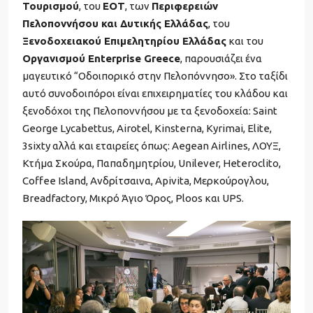
Τουρισμού
, του
ΕΟΤ
, των
Περιφερειών
Πελοποννήσου και Δυτικής Ελλάδας
, του
Ξενοδοχειακού Επιμελητηρίου Ελλάδας
και του
Οργανισμού Enterprise Greece
, παρουσιάζει ένα
μαγευτικό “Οδοιπορικό στην Πελοπόννησο». Στο ταξίδι
αυτό συνοδοιπόροι είναι επιχειρηματίες του κλάδου και
ξενοδόχοι της Πελοποννήσου με τα ξενοδοχεία: Saint
George Lycabettus, Airotel, Kinsterna, Kyrimai, Elite,
3sixty αλλά και εταιρείες όπως: Aegean Airlines, ΛΟΥΞ,
Κτήμα Σκούρα, Παπαδημητρίου, Unilever, Heteroclito,
Coffee Island, Ανδρίτσαινα, Apivita, Μερκούρογλου,
Breadfactory, Μικρό Άγιο Όρος, Ploos και UPS.