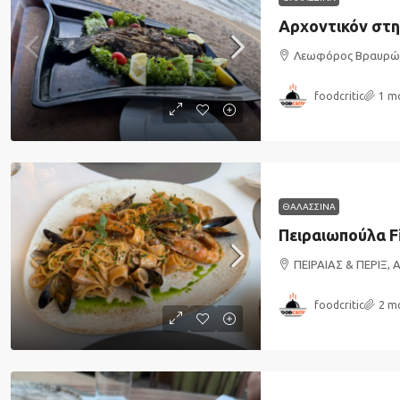
Αρχοντικόν στη
Λεωφόρος Βραυρών
foodcritic
1 m
ΘΑΛΑΣΣΙΝΑ
Πειραιωπούλα Fi
ΠΕΙΡΑΙΑΣ & ΠΕΡΙΞ, 
foodcritic
2 m