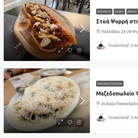
BRUNCH
SUSHI
ΚΡΕΑΣ
Στοά Ψυρρή στ
Παλλάδος 24-26 Ψυ
foodcritic
2 m
ΜΕΖΕΔΟΠΩΛΕΙΑ
Μεζεδοπωλείο 
Ανδρέα Παπανδρέο
foodcritic
2 m