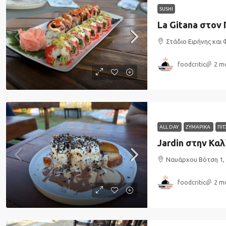
SUSHI
La Gitana στον 
Στάδιο Ειρήνης και 
foodcritic
2 m
ALL DAY
ΖΥΜΑΡΙΚΑ
ΠΙΤ
Jardin στην Καλ
Ναυάρχου Βότση 1,
foodcritic
2 m