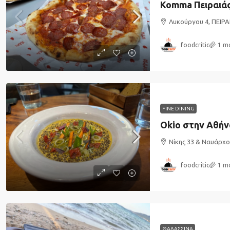
Komma Πειραιά
Λυκούργου 4, ΠΕΙΡΑ
foodcritic
1 m
FINE DINING
Okio στην Αθήν
Νίκης 33 & Ναυάρχ
foodcritic
1 m
ΘΑΛΑΣΣΙΝΑ