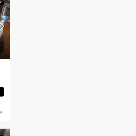
NG
ς
go