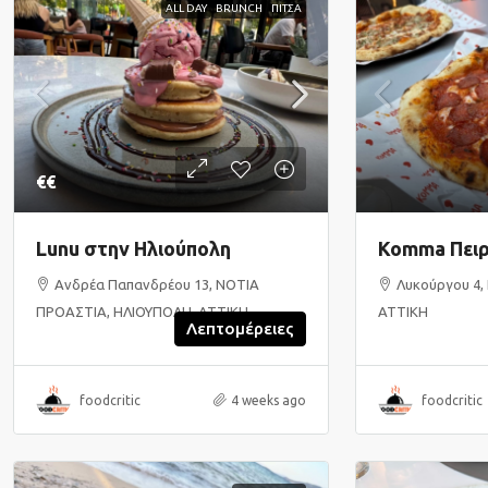
ALL DAY
BRUNCH
ΠΙΤΣΑ
€€
Lunu στην Ηλιούπολη
Komma Πειρ
Ανδρέα Παπανδρέου 13, ΝΟΤΙΑ
Λυκούργου 4, 
ΠΡΟΑΣΤΙΑ, ΗΛΙΟΥΠΟΛΗ, ΑΤΤΙΚΗ
ΑΤΤΙΚΗ
Λεπτομέρειες
foodcritic
4 weeks ago
foodcritic