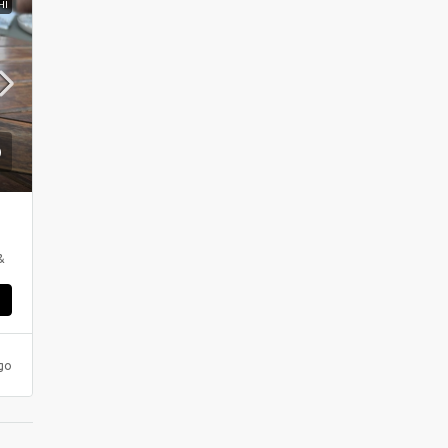
HI
&
ς
go