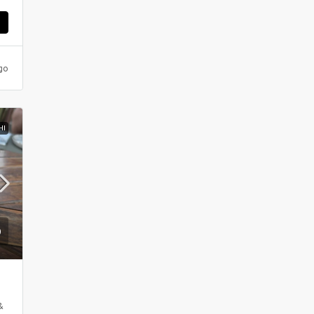
ς
go
HI
&