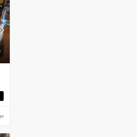
NG
ς
go