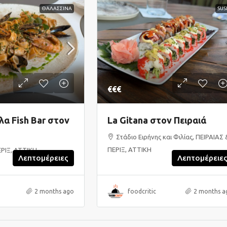
ΘΑΛΑΣΣΙΝΑ
SUS
€€€
α Fish Bar στον
La Gitana στον Πειραιά
Στάδιο Ειρήνης και Φιλίας, ΠΕΙΡΑΙΑΣ 
ΠΕΡΙΞ, ΑΤΤΙΚΗ
ΕΡΙΞ, ΑΤΤΙΚΗ
Λεπτομέρειες
Λεπτομέρειε
2 months ago
foodcritic
2 months a