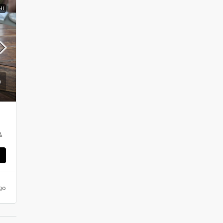
HI
&
ς
go