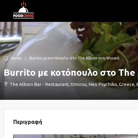
Home
Burrito με κοτόπουλο στο The Albion στο Ψυχικό
Burrito με κοτόπουλο στο The
The Albion Bar - Restaurant, Omirou, Neo Psychiko, Greec
Περιγραφή