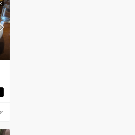
NG
ς
go