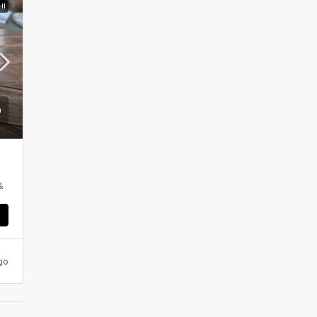
HI
&
ς
go