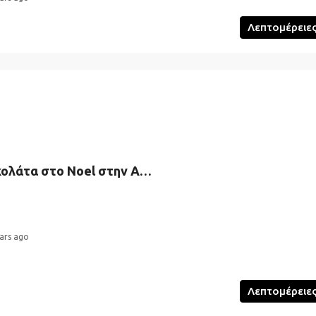
Λεπτομέρειε
Pancakes με Σοκολάτα στο Noel στην ΑΘήνα
ars ago
Λεπτομέρειε