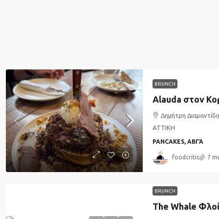
BRUNCH
Alauda στον Κ
Δημήτρη Διαμαντίδη
ΑΤΤΙΚΗ
PANCAKES, ΑΒΓΆ
foodcritic
7 m
BRUNCH
The Whale Φλο