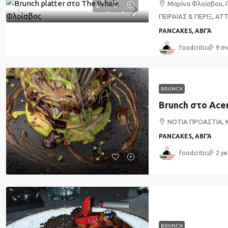
Μαρίνα Φλοίσβου, 
ΠΕΙΡΑΙΑΣ & ΠΕΡΙΞ, ΑΤ
PANCAKES, ΑΒΓΆ
foodcritic
9 m
BRUNCH
Brunch στο Ace
ΝΟΤΙΑ ΠΡΟΑΣΤΙΑ, 
PANCAKES, ΑΒΓΆ
foodcritic
2 ye
BRUNCH