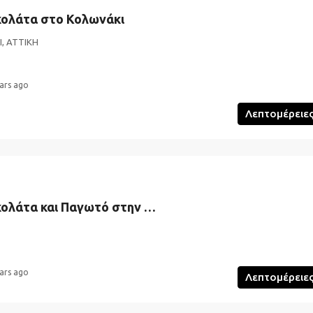
κολάτα στο Κολωνάκι
, ΑΤΤΙΚΗ
ars ago
Λεπτομέρειε
Pancakes με Σοκολάτα και Παγωτό στην Αθήνα
ars ago
Λεπτομέρειε