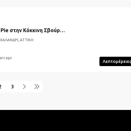
Pancakes Apple Pie στην Κόκκινη Σβούρα στο Χαλάνδρι
 ΧΑΛΑΝΔΡΙ, ΑΤΤΙΚΗ
ars ago
Λεπτομέρειε
2
3