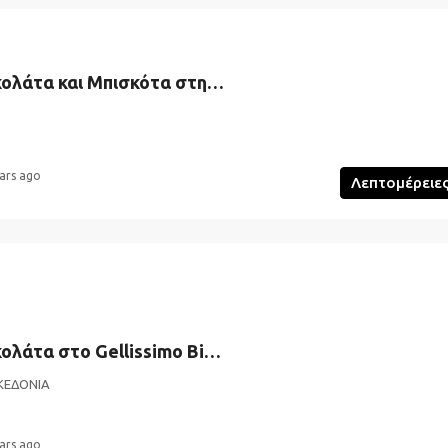
Pancakes με Σοκολάτα και Μπισκότα στην Αθήνα
ars ago
Λεπτομέρειε
Pancakes με Σοκολάτα στο Gellissimo Biscoto στη Θεσσαλονίκη
ΚΕΔΟΝΙΑ
ars ago