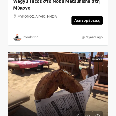
Wagyu Tacos στο Nobu Matsuhisha στη
Μύκονο
ΜΥΚΟΝΟΣ, ΑΙΓΑΙΟ, ΝΗΣΙΑ
Λεπτομέρειες
foodcritic
9 years ago
SNACKS