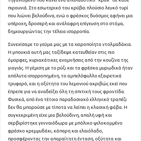
πιρουνιά. Στο εσωτερικό του κρύβει πλούσιο λευκό τυρί
που λιώνει βελούδινα, ενώ ο φρέσκος δυόσμος αφήνει μια
υπέροχη, δροσερή και ανάλαφρη επίγευση στο στόμα,
δημιουργώντας την τέλεια ισορροπία.
Συνεχίσαμε το γεύμα μας με τα χειροποίητα ντολμαδάκια.
Η μπουκιά αυτή μας ταξίδεψε κατευθείαν στις πιο
όμορφες, κυριακάτικες αναμνήσεις από την κουζίνα της
γιαγιάς. Η γέμιση με το ρύζι και τα φρέσκα μυρωδικά ήταν
απόλυτα ισορροπημένη, το αμπελόφυλλο εξαιρετικά
τρυφερό, και η οξύτητα του λεμονιού ακριβώς εκεί που
έπρεπε για να αναδείξει όλη τη σπιτική τους φροντίδα.
Φυσικά, από ένα τέτοιο παραδοσιακό ελληνικό τραπέζι
δεν θα μπορούσε με τίποτα να λείπει η κλασική φάβα. Η
συγκεκριμένη είχε μια βελούδινη, απαλή υφή και
σερβιρίστηκε γενναιόδωρα με μπόλικο ψιλοκομμένο
φρέσκο κρεμμυδάκι, κάπαρη και ελαιόλαδο,
προσφέροντας την απαραίτητη ένταση, οξύτητα και