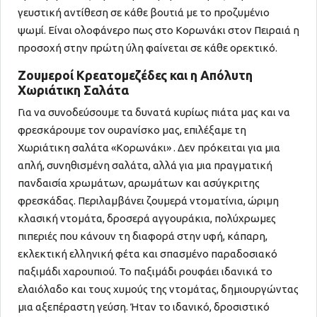
γευστική αντίθεση σε κάθε βουτιά με το προζυμένιο
ψωμί. Είναι ολοφάνερο πως στο Κορωνάκι στον Πειραιά η
προσοχή στην πρώτη ύλη φαίνεται σε κάθε ορεκτικό.
Ζουμεροί Κρεατομεζέδες και η Απόλυτη
Χωριάτικη Σαλάτα
Για να συνοδεύσουμε τα δυνατά κυρίως πιάτα μας και να
φρεσκάρουμε τον ουρανίσκο μας, επιλέξαμε τη
Χωριάτικη σαλάτα «Κορωνάκι» . Δεν πρόκειται για μια
απλή, συνηθισμένη σαλάτα, αλλά για μια πραγματική
πανδαισία χρωμάτων, αρωμάτων και ασύγκριτης
φρεσκάδας. Περιλαμβάνει ζουμερά ντοματίνια, ώριμη
κλασική ντομάτα, δροσερά αγγουράκια, πολύχρωμες
πιπεριές που κάνουν τη διαφορά στην υφή, κάπαρη,
εκλεκτική ελληνική φέτα και σπασμένο παραδοσιακό
παξιμάδι χαρουπιού. Το παξιμάδι ρουφάει ιδανικά το
ελαιόλαδο και τους χυμούς της ντομάτας, δημιουργώντας
μια αξεπέραστη γεύση. Ήταν το ιδανικό, δροσιστικό