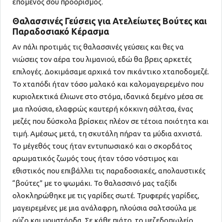
επόμενός σου προορισμός.
Θαλασσινές Γεύσεις για Ατελείωτες Βούτες και
Παραδοσιακό Κέρασμα
Αν πάλι προτιμάς τις θαλασσινές γεύσεις και θες να
νιώσεις τον αέρα του λιμανιού, εδώ θα βρεις αρκετές
επιλογές. Δοκιμάσαμε αρχικά τον πικάντικο χταποδομεζέ.
Το χταπόδι ήταν τόσο μαλακό και καλομαγειρεμένο που
κυριολεκτικά έλιωνε στο στόμα, ιδανικά δεμένο μέσα σε
μια πλούσια, ελαφρώς καυτερή κόκκινη σάλτσα, ένας
μεζές που δύσκολα βρίσκεις πλέον σε τέτοια ποιότητα και
τιμή. Αμέσως μετά, τη σκυτάλη πήραν τα μύδια αχνιστά.
Το μέγεθός τους ήταν εντυπωσιακό και ο σκορδάτος
αρωματικός ζωμός τους ήταν τόσο νόστιμος και
εθιστικός που επιβάλλει τις παραδοσιακές, απολαυστικές
“βούτες” με το ψωμάκι. Το θαλασσινό μας ταξίδι
ολοκληρώθηκε με τις γαρίδες σωτέ. Τρυφερές γαρίδες,
μαγειρεμένες με μια ανάλαφρη, πλούσια σαλτσούλα με
ούζο και μουστάρδα. Σε κάθε πιάτο, το μεζεδοπωλείο