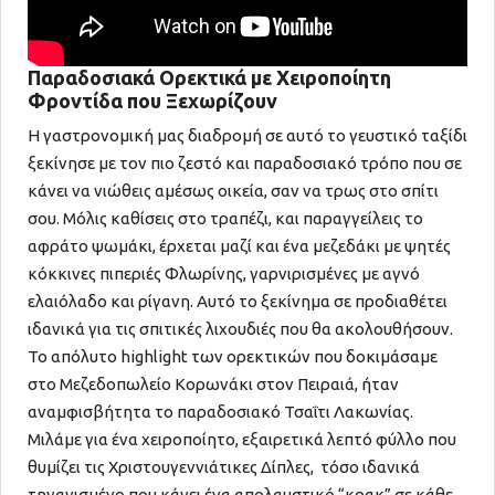
Παραδοσιακά Ορεκτικά με Χειροποίητη
Φροντίδα που Ξεχωρίζουν
Η γαστρονομική μας διαδρομή σε αυτό το γευστικό ταξίδι
ξεκίνησε με τον πιο ζεστό και παραδοσιακό τρόπο που σε
κάνει να νιώθεις αμέσως οικεία, σαν να τρως στο σπίτι
σου. Μόλις καθίσεις στο τραπέζι, και παραγγείλεις το
αφράτο ψωμάκι, έρχεται μαζί και ένα μεζεδάκι με ψητές
κόκκινες πιπεριές Φλωρίνης, γαρνιρισμένες με αγνό
ελαιόλαδο και ρίγανη. Αυτό το ξεκίνημα σε προδιαθέτει
ιδανικά για τις σπιτικές λιχουδιές που θα ακολουθήσουν.
Το απόλυτο highlight των ορεκτικών που δοκιμάσαμε
στο Μεζεδοπωλείο Κορωνάκι στον Πειραιά, ήταν
αναμφισβήτητα το παραδοσιακό Τσαΐτι Λακωνίας.
Μιλάμε για ένα χειροποίητο, εξαιρετικά λεπτό φύλλο που
θυμίζει τις Χριστουγεννιάτικες Δίπλες, τόσο ιδανικά
τηγανισμένο που κάνει ένα απολαυστικό “κρακ” σε κάθε